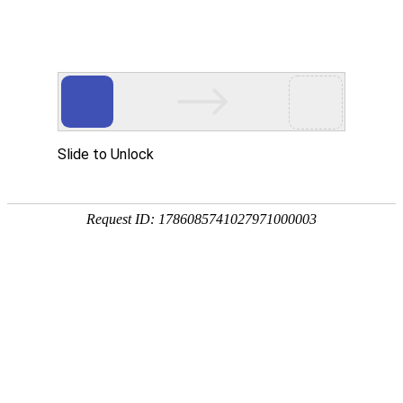
首页
高防物理机
国内云主机
专业化、高
热门搜索：
传奇服