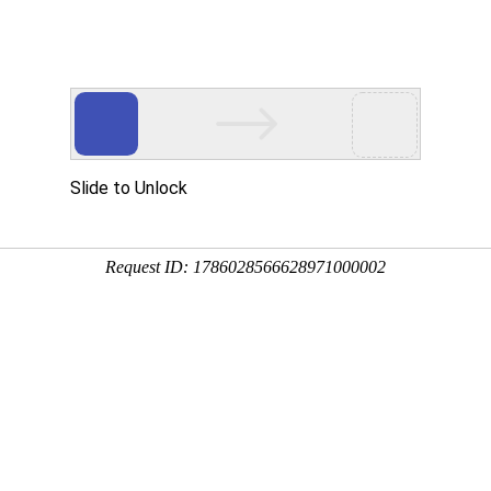
云主机
海外云主机
游戏盾
宝塔
新闻资讯
关于
新闻资讯
业化、高品质、高性能、服务好，蓝海科技助您轻松赚
索：
传奇服务器
bluem2服务器
服务器
高防服务器
物理机