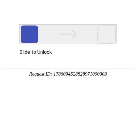
首页
高防物理机
国内云主机
专业化、高
热门搜索：
传奇服