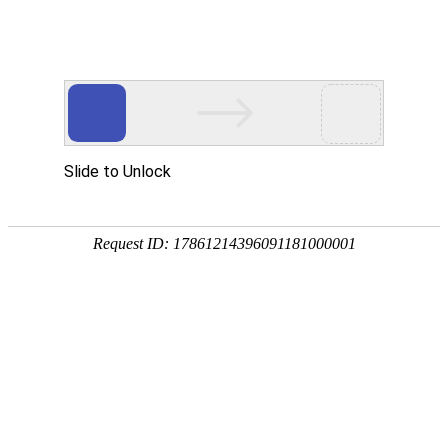
首页
高防物理机
国内云主机
专业化、高
热门搜索：
传奇服