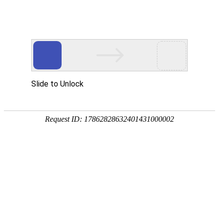
首页
高防物理机
国内云主机
专业化、高
热门搜索：
传奇服