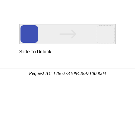
云主机
海外云主机
游戏盾
宝塔
新闻资讯
关于
新闻资讯
业化、高品质、高性能、服务好，蓝海科技助您轻松赚
索：
传奇服务器
bluem2服务器
服务器
高防服务器
物理机