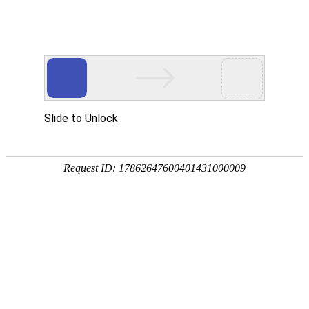
首页
高防物理机
国内云主机
专业化、高
热门搜索：
传奇服