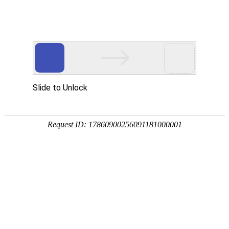
首页
高防物理机
国内云主机
香港云服务器 免备案
CN2大陆直连、低延时、超高可用性。
轻松应对域名备案困扰，降低经营成本，满足业务需求
海外ECS云服务器严禁搭建VPN/流量透传/诈骗等违法违
务，请遵守国家法律法规，合法使用！