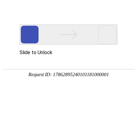
首页
高防物理机
国内云主机
微端大带宽 优化秒更
核心骨干网络多线接入，高品质网络环境。新一代云防
墙，省级清洗中心防御真实可靠。
专业化、高品质、高性能、服务好，蓝海助您轻松赚钱