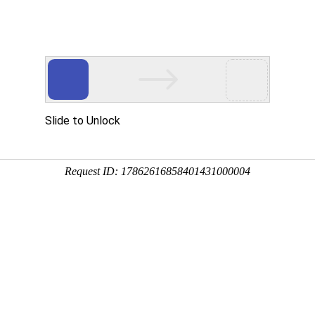
云主机
海外云主机
游戏盾
宝塔
新闻资讯
关于
相关内容
业化、高品质、高性能、服务好，蓝海科技助您轻松赚
索：
传奇服务器
bluem2服务器
服务器
高防服务器
物理机