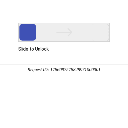
云主机
海外云主机
游戏盾
宝塔
新闻资讯
关于
备案
业务需求。
骗等违法违规业