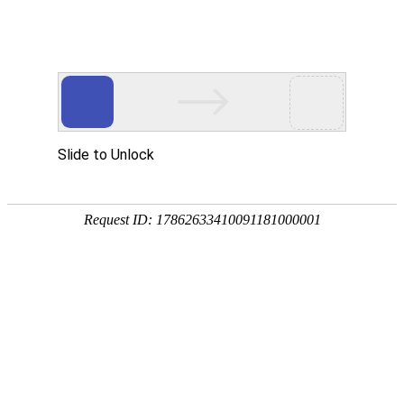
首页
高防物理机
国内云主机
国内ECS挂站云服务
性价比首选，涵盖挂站防劫持、大带宽微端、开区云服
挂站防劫持：免费教学做网站防劫持，广告效果提升100
大带宽微端：性价比微端服务器（非位置）独立后台管
开区云服务器：特价机器，适合练手、群服、小品牌服