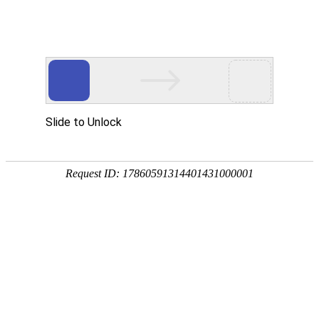
首页
高防物理机
国内云主机
安全通 尊享型
十年品质，值得信赖
核心骨干网络多线接入，高品质网络环境。新一代云防
墙，省级清洗中心防御真实可靠。
专业化、高品质、高性能、服务好，蓝海助您轻松赚钱