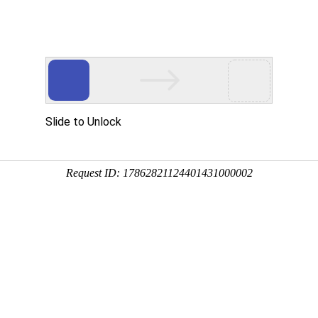
云主机
海外云主机
游戏盾
宝塔
新闻资讯
关于
业界新闻
业化、高品质、高性能、服务好，蓝海科技助您轻松赚
索：
传奇服务器
bluem2服务器
服务器
高防服务器
物理机