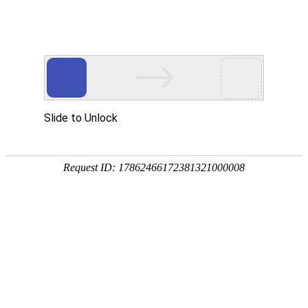
首页
高防物理机
国内云主机
杭州动态高防BGP
新一代云防防火墙，省级清洗中心防御真实可靠。
全新80核128G高配定制，封UDP 海外 无视CC，高端
立即购买
查看详情